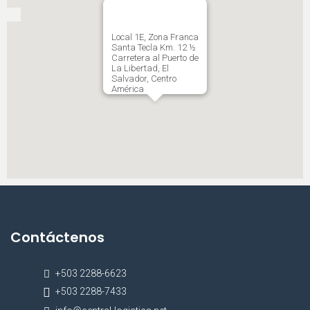
Local 1E, Zona Franca
Santa Tecla Km. 12 ½
Carretera al Puerto de
La Libertad, El
Salvador, Centro
América
Contáctenos
+503 2288-6623
+503 2288-7433